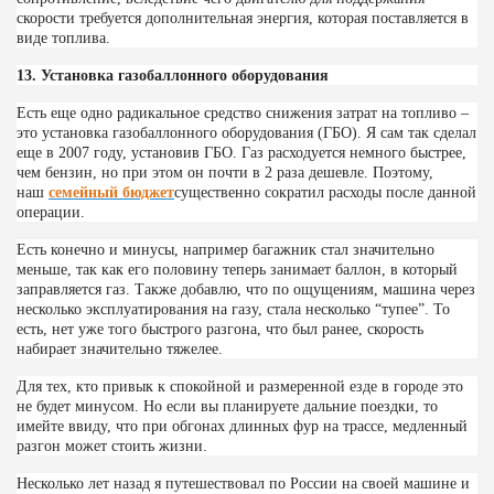
скорости требуется дополнительная энергия, которая поставляется в
виде топлива.
13. Установка газобаллонного оборудования
Есть еще одно радикальное средство снижения затрат на топливо –
это установка газобаллонного оборудования (ГБО). Я сам так сделал
еще в 2007 году, установив ГБО. Газ расходуется немного быстрее,
чем бензин, но при этом он почти в 2 раза дешевле. Поэтому,
наш
семейный бюджет
существенно сократил расходы после данной
операции.
Есть конечно и минусы, например багажник стал значительно
меньше, так как его половину теперь занимает баллон, в который
заправляется газ. Также добавлю, что по ощущениям, машина через
несколько эксплуатирования на газу, стала несколько “тупее”. То
есть, нет уже того быстрого разгона, что был ранее, скорость
набирает значительно тяжелее.
Для тех, кто привык к спокойной и размеренной езде в городе это
не будет минусом. Но если вы планируете дальние поездки, то
имейте ввиду, что при обгонах длинных фур на трассе, медленный
разгон может стоить жизни.
Несколько лет назад я путешествовал по России на своей машине и