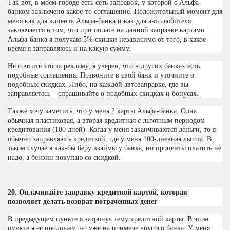
Так вот, в моем городе есть сеть заправок, у которой с Альфа-
банком заключено какое-то соглашение. Положительный момент для
меня как для клиента Альфа-банка и как для автолюбителя
заключается в том, что при оплате на данной заправке картами
Альфа-банка я получаю 5% скидки независимо от того, в какое
время я заправляюсь и на какую сумму.
Не сочтите это за рекламу, я уверен, что в других банках есть
подобные соглашения. Позвоните в свой банк и уточните о
подобных скидках. Либо, на каждой автозаправке, где вы
заправляетесь – спрашивайте о подобных скидках и бонусах.
Также хочу заметить, что у меня 2 карты Альфа-банка. Одна
обычная пластиковая, а вторая кредитная с льготным периодом
кредитования (100 дней). Когда у меня заканчиваются деньги, то я
обычно заправляюсь кредиткой, где у меня 100-дневная льгота. В
таком случае я как-бы беру взаймы у банка, но проценты платить не
надо, а бензин покупаю со скидкой.
20. Оплачивайте заправку кредитной картой, которая
позволяет делать возврат потраченных денег
В предыдущем пункте я затронул тему кредитной карты. В этом
пункте я ее продолжу, но уже на примере другого банка. У меня